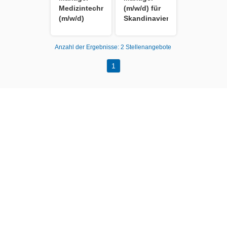
Medizintechnik
(m/w/d) für
(m/w/d)
Skandinavien
Anzahl der Ergebnisse:
2 Stellenangebote
1