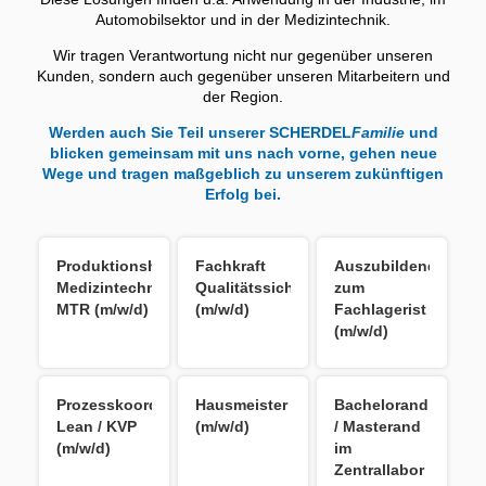
Automobilsektor und in der Medizintechnik.
Wir tragen Verantwortung nicht nur gegenüber unseren
Kunden, sondern auch gegenüber unseren Mitarbeitern und
der Region.
Werden auch Sie Teil unserer SCHERDEL
Familie
und
blicken gemeinsam mit uns nach vorne, gehen neue
Wege und tragen maßgeblich zu unserem zukünftigen
Erfolg bei.
Produktionshelfer
Fachkraft
Auszubildender
Medizintechnik
Qualitätssicherung
zum
MTR (m/w/d)
(m/w/d)
Fachlagerist
(m/w/d)
Prozesskoordinator
Hausmeister
Bachelorand
Lean / KVP
(m/w/d)
/ Masterand
(m/w/d)
im
Zentrallabor