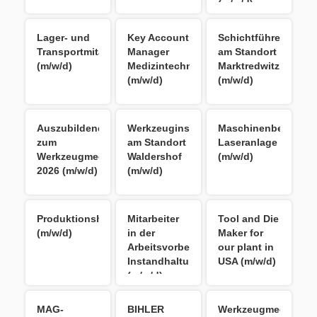
(m/w/d)
Lager- und
Key Account
Schichtführer
Transportmitarbeiter
Manager
am Standort
(m/w/d)
Medizintechnik
Marktredwitz
(m/w/d)
(m/w/d)
Auszubildender
Werkzeuginstandhalter
Maschinenbediener
zum
am Standort
Laseranlage
Werkzeugmechaniker
Waldershof
(m/w/d)
2026 (m/w/d)
(m/w/d)
Produktionshelfer
Mitarbeiter
Tool and Die
(m/w/d)
in der
Maker for
Arbeitsvorbereitung
our plant in
Instandhaltung
USA (m/w/d)
(m/w/d)
MAG-
BIHLER
Werkzeugmechanike