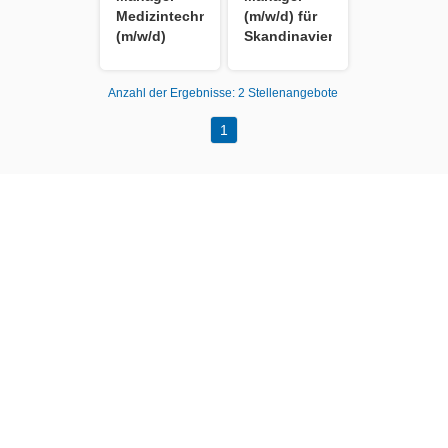
Medizintechnik
(m/w/d) für
(m/w/d)
Skandinavien
Anzahl der Ergebnisse:
2 Stellenangebote
1