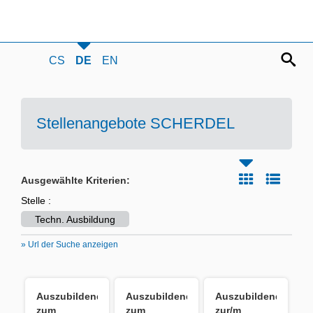
CS
DE
EN
Stellenangebote SCHERDEL
Ausgewählte Kriterien:
Stelle :
Techn. Ausbildung
» Url der Suche anzeigen
Auszubildender
Auszubildender
Auszubildende/r
zum
zum
zur/m