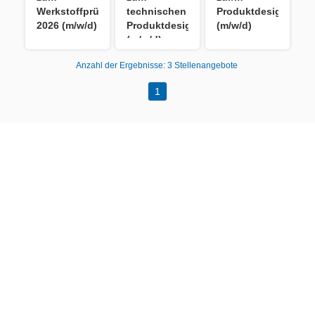
Werkstoffprüfer
technischen
Produktdesigner/in
2026 (m/w/d)
Produktdesigner
(m/w/d)
(m/w/d)
Anzahl der Ergebnisse:
3 Stellenangebote
1