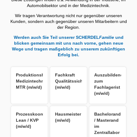
Automobilsektor und in der Medizintechnik.
Wir tragen Verantwortung nicht nur gegenüber unseren
Kunden, sondern auch gegenüber unseren Mitarbeitern und
der Region.
Werden auch Sie Teil unserer SCHERDEL
Familie
und
blicken gemeinsam mit uns nach vorne, gehen neue
Wege und tragen maßgeblich zu unserem zukünftigen
Erfolg bei.
Produktionshelfer
Fachkraft
Auszubildender
Medizintechnik
Qualitätssicherung
zum
MTR (m/w/d)
(m/w/d)
Fachlagerist
(m/w/d)
Prozesskoordinator
Hausmeister
Bachelorand
Lean / KVP
(m/w/d)
/ Masterand
(m/w/d)
im
Zentrallabor