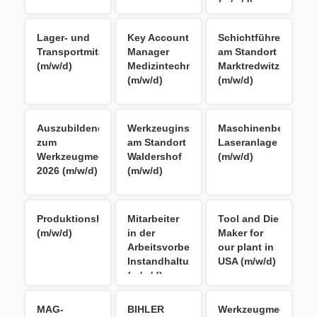
(m/w/d)
Lager- und
Key Account
Schichtführer
Transportmitarbeiter
Manager
am Standort
(m/w/d)
Medizintechnik
Marktredwitz
(m/w/d)
(m/w/d)
Auszubildender
Werkzeuginstandhalter
Maschinenbediener
zum
am Standort
Laseranlage
Werkzeugmechaniker
Waldershof
(m/w/d)
2026 (m/w/d)
(m/w/d)
Produktionshelfer
Mitarbeiter
Tool and Die
(m/w/d)
in der
Maker for
Arbeitsvorbereitung
our plant in
Instandhaltung
USA (m/w/d)
(m/w/d)
MAG-
BIHLER
Werkzeugmechanike